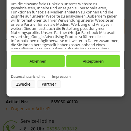
um die einwandfreie Funktion unserer Website zu
gewährleisten, Inhalte und Anzeigen zu personalisieren,
Menge:
Funktionen für soziale Medien anbieten zu können und die
Zugriffe auf unserer Website zu analysieren. Außerdem geben
wir Informationen zu Ihrer Verwendung unserer Website an
unsere Partner für soziale Medien, Werbung und Analysen
In den
Warenkorb
weiter. Dies umfasst auch die Erstellung pseudonymer
Nutzungsprofile. Unsere Partner (Hotjar Facebook Microsoft
Advertising Google Advertising Products) führen diese
Bewerten
Informationen möglicherweise mit weiteren Daten zusammen,
die Sie ihnen bereitgestellt haben (bspw. anhand eines
persönlichen Accounts) oder welche sie im Rahmen Ihrer
Nutzung der Dienste gesammelt haben (bspw. Nutzungsdaten
anderer Geräte). Ihre Einwilligung zur Nutzung von Cookies
und Pixeln können Sie jederzeit widerrufen, indem Sie auf den
Ablehnen
Akzeptieren
Datenschutz-Button links unten klicken und dort die
entsprechenden Anpassungen vornehmen.
Datenschutzrichtlinie
Impressum
Zwecke der Datenverarbeitung durch unsere Partner:
Zwecke
Partner
Speichern von oder Zugriff auf Informationen auf einem Endgerät
Verwendung reduzierter Daten zur Auswahl von Werbeanzeigen
Erstellung von Profilen für personalisierte Werbung
Verwendung von Profilen zur Auswahl personalisierter Werbung
Artikel-Nr.:
E85050-4010X
Erstellung von Profilen zur Personalisierung von Inhalten
Verwendung von Profilen zur Auswahl personalisierter Inhalte
Fragen zum Artikel?
Messung der Werbeleistung
Messung der Performance von Inhalten
Analyse von Zielgruppen durch Statistiken oder Kombinationen von
Service-Hotline
Daten aus verschiedenen Quellen
8 - 20 Uhr:
05258-973812
Entwicklung und Verbesserung der Angebote