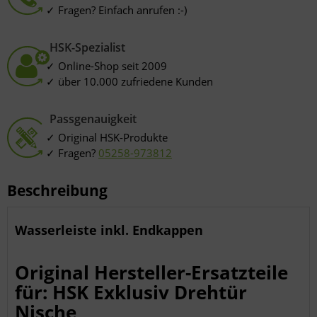
Verwendung reduzierter Daten zur Auswahl von Inhalten
Fragen? Einfach anrufen :-)
Besondere Features:
Verwendung genauer Standortdaten
Endgeräteeigenschaften zur Identifikation aktiv abfragen
HSK-Spezialist
Online-Shop seit 2009
über 10.000 zufriedene Kunden
Passgenauigkeit
Original HSK-Produkte
Fragen?
05258-973812
Beschreibung
Wasserleiste inkl. Endkappen
Original Hersteller-Ersatzteile
für: HSK Exklusiv Drehtür
Nische