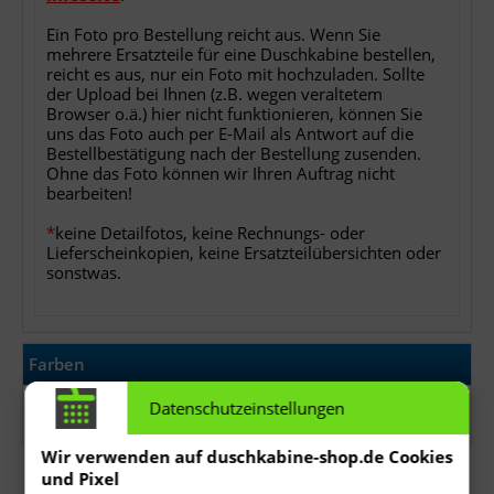
Ein Foto pro Bestellung reicht aus. Wenn Sie
mehrere Ersatzteile für eine Duschkabine bestellen,
reicht es aus, nur ein Foto mit hochzuladen. Sollte
der Upload bei Ihnen (z.B. wegen veraltetem
Browser o.ä.) hier nicht funktionieren, können Sie
uns das Foto auch per E-Mail als Antwort auf die
Bestellbestätigung nach der Bestellung zusenden.
Ohne das Foto können wir Ihren Auftrag nicht
bearbeiten!
*
keine Detailfotos, keine Rechnungs- oder
Lieferscheinkopien, keine Ersatzteilübersichten oder
sonstwas.
Farben
Datenschutzeinstellungen
Bitte wählen
Wir verwenden auf duschkabine-shop.de Cookies
und Pixel