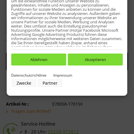
um die einwandfreie Funktion unserer Website zu
gewährleisten, Inhalte und Anzeigen zu personalisieren,
Funktionen für soziale Medien anbieten zu können und die
Menge:
Zugriffe auf unserer Website zu analysieren. Außerdem geben
wir Informationen zu Ihrer Verwendung unserer Website an
unsere Partner für soziale Medien, Werbung und Analysen
In den
Warenkorb
weiter. Dies umfasst auch die Erstellung pseudonymer
Nutzungsprofile. Unsere Partner (Hotjar Facebook Microsoft
Advertising Google Advertising Products) führen diese
Informationen möglicherweise mit weiteren Daten zusammen,
Bewerten
die Sie ihnen bereitgestellt haben (bspw. anhand eines
persönlichen Accounts) oder welche sie im Rahmen Ihrer
Nutzung der Dienste gesammelt haben (bspw. Nutzungsdaten
anderer Geräte). Ihre Einwilligung zur Nutzung von Cookies
und Pixeln können Sie jederzeit widerrufen, indem Sie auf den
Ablehnen
Akzeptieren
Datenschutz-Button links unten klicken und dort die
entsprechenden Anpassungen vornehmen.
Datenschutzrichtlinie
Impressum
Zwecke der Datenverarbeitung durch unsere Partner:
Zwecke
Partner
Speichern von oder Zugriff auf Informationen auf einem Endgerät
Verwendung reduzierter Daten zur Auswahl von Werbeanzeigen
Erstellung von Profilen für personalisierte Werbung
Verwendung von Profilen zur Auswahl personalisierter Werbung
Erstellung von Profilen zur Personalisierung von Inhalten
Artikel-Nr.:
E78058-17015X
Verwendung von Profilen zur Auswahl personalisierter Inhalte
Fragen zum Artikel?
Messung der Werbeleistung
Messung der Performance von Inhalten
Analyse von Zielgruppen durch Statistiken oder Kombinationen von
Service-Hotline
Daten aus verschiedenen Quellen
Entwicklung und Verbesserung der Angebote
8 - 20 Uhr:
05258-973812
Verwendung reduzierter Daten zur Auswahl von Inhalten