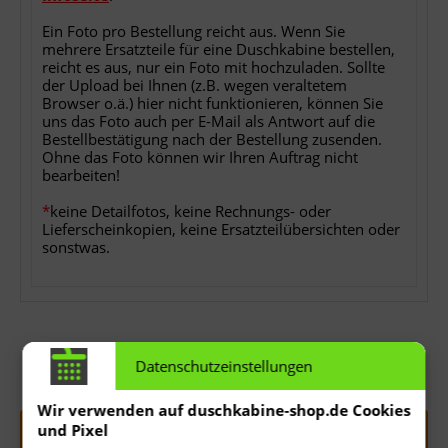
Ein Foto pro Bestellung reicht aus. Wenn Sie
mehrere Ersatzteile für eine Duschkabine bestellen,
reicht es aus, nur ein Foto mit hochzuladen. Sollte
der Upload bei Ihnen (z.B. wegen veraltetem
Browser o.ä.) hier nicht funktionieren, können Sie
uns das Foto auch per E-Mail als Antwort auf die
Bestellbestätigung nach der Bestellung zusenden.
Ohne das Foto können wir Ihren Auftrag nicht
bearbeiten!
*
keine Detailfotos, keine Rechnungs- oder
Lieferscheinkopien, keine Ersatzteilübersichten oder
sonstwas.
Datenschutzeinstellungen
Menge:
Wir verwenden auf duschkabine-shop.de Cookies
und Pixel
In den
Warenkorb