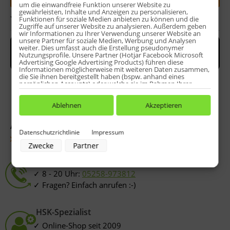
um die einwandfreie Funktion unserer Website zu
gewährleisten, Inhalte und Anzeigen zu personalisieren,
Bewerten
Funktionen für soziale Medien anbieten zu können und die
Zugriffe auf unserer Website zu analysieren. Außerdem geben
wir Informationen zu Ihrer Verwendung unserer Website an
unsere Partner für soziale Medien, Werbung und Analysen
weiter. Dies umfasst auch die Erstellung pseudonymer
Nutzungsprofile. Unsere Partner (Hotjar Facebook Microsoft
Advertising Google Advertising Products) führen diese
Informationen möglicherweise mit weiteren Daten zusammen,
die Sie ihnen bereitgestellt haben (bspw. anhand eines
persönlichen Accounts) oder welche sie im Rahmen Ihrer
Nutzung der Dienste gesammelt haben (bspw. Nutzungsdaten
anderer Geräte). Ihre Einwilligung zur Nutzung von Cookies
und Pixeln können Sie jederzeit widerrufen, indem Sie auf den
Ablehnen
Akzeptieren
Datenschutz-Button links unten klicken und dort die
entsprechenden Anpassungen vornehmen.
Artikel-Nr.:
E85058-4185X
Datenschutzrichtlinie
Impressum
Zwecke der Datenverarbeitung durch unsere Partner:
Fragen zum Artikel?
Zwecke
Partner
Speichern von oder Zugriff auf Informationen auf einem Endgerät
Verwendung reduzierter Daten zur Auswahl von Werbeanzeigen
Service-Hotline
Erstellung von Profilen für personalisierte Werbung
Verwendung von Profilen zur Auswahl personalisierter Werbung
8 - 20 Uhr:
05258-973812
Erstellung von Profilen zur Personalisierung von Inhalten
Fragen? Einfach anrufen :-)
Verwendung von Profilen zur Auswahl personalisierter Inhalte
Messung der Werbeleistung
Messung der Performance von Inhalten
Analyse von Zielgruppen durch Statistiken oder Kombinationen von
HSK-Spezialist
Daten aus verschiedenen Quellen
Entwicklung und Verbesserung der Angebote
Online-Shop seit 2009