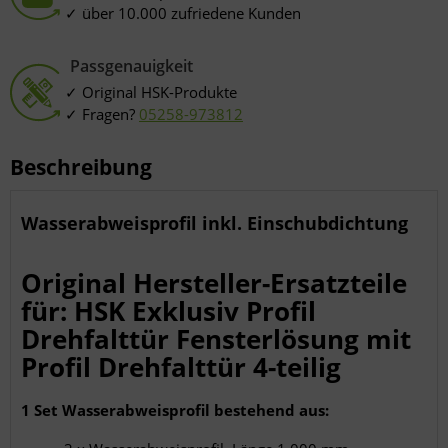
Verwendung reduzierter Daten zur Auswahl von Inhalten
über 10.000 zufriedene Kunden
Besondere Features:
Verwendung genauer Standortdaten
Endgeräteeigenschaften zur Identifikation aktiv abfragen
Passgenauigkeit
Original HSK-Produkte
Fragen?
05258-973812
Beschreibung
Wasserabweisprofil inkl. Einschubdichtung
Original Hersteller-Ersatzteile
für: HSK Exklusiv Profil
Drehfalttür Fensterlösung mit
Profil Drehfalttür 4-teilig
1 Set Wasserabweisprofil bestehend aus: