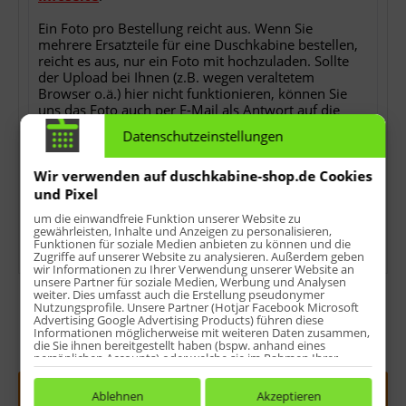
Ein Foto pro Bestellung reicht aus. Wenn Sie
mehrere Ersatzteile für eine Duschkabine bestellen,
reicht es aus, nur ein Foto mit hochzuladen. Sollte
der Upload bei Ihnen (z.B. wegen veraltetem
Browser o.ä.) hier nicht funktionieren, können Sie
uns das Foto auch per E-Mail als Antwort auf die
Bestellbestätigung nach der Bestellung zusenden.
Datenschutzeinstellungen
Ohne das Foto können wir Ihren Auftrag nicht
bearbeiten!
Wir verwenden auf duschkabine-shop.de Cookies
*
keine Detailfotos, keine Rechnungs- oder
und Pixel
Lieferscheinkopien, keine Ersatzteilübersichten oder
um die einwandfreie Funktion unserer Website zu
sonstwas.
gewährleisten, Inhalte und Anzeigen zu personalisieren,
Funktionen für soziale Medien anbieten zu können und die
Zugriffe auf unserer Website zu analysieren. Außerdem geben
wir Informationen zu Ihrer Verwendung unserer Website an
unsere Partner für soziale Medien, Werbung und Analysen
weiter. Dies umfasst auch die Erstellung pseudonymer
Nutzungsprofile. Unsere Partner (Hotjar Facebook Microsoft
Advertising Google Advertising Products) führen diese
Informationen möglicherweise mit weiteren Daten zusammen,
die Sie ihnen bereitgestellt haben (bspw. anhand eines
Menge:
persönlichen Accounts) oder welche sie im Rahmen Ihrer
Nutzung der Dienste gesammelt haben (bspw. Nutzungsdaten
anderer Geräte). Ihre Einwilligung zur Nutzung von Cookies
In den
Warenkorb
und Pixeln können Sie jederzeit widerrufen, indem Sie auf den
Ablehnen
Akzeptieren