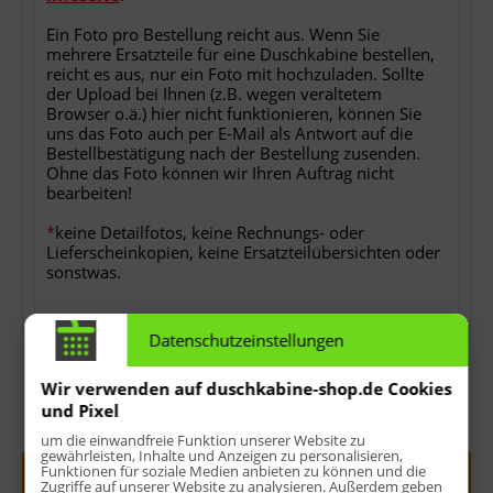
Ein Foto pro Bestellung reicht aus. Wenn Sie
mehrere Ersatzteile für eine Duschkabine bestellen,
reicht es aus, nur ein Foto mit hochzuladen. Sollte
der Upload bei Ihnen (z.B. wegen veraltetem
Browser o.ä.) hier nicht funktionieren, können Sie
uns das Foto auch per E-Mail als Antwort auf die
Bestellbestätigung nach der Bestellung zusenden.
Ohne das Foto können wir Ihren Auftrag nicht
bearbeiten!
*
keine Detailfotos, keine Rechnungs- oder
Lieferscheinkopien, keine Ersatzteilübersichten oder
sonstwas.
Datenschutzeinstellungen
Wir verwenden auf duschkabine-shop.de Cookies
und Pixel
Menge:
um die einwandfreie Funktion unserer Website zu
gewährleisten, Inhalte und Anzeigen zu personalisieren,
Funktionen für soziale Medien anbieten zu können und die
In den
Warenkorb
Zugriffe auf unserer Website zu analysieren. Außerdem geben