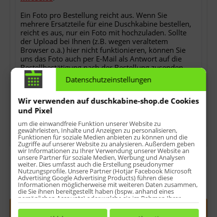
Ein Foto pro Bestellung reicht aus. Wenn Sie
mehrere Ersatzteile für eine Duschkabine bestellen,
reicht es aus, nur ein Foto mit hochzuladen. Sollte
der Upload bei Ihnen (z.B. wegen veraltetem
Browser o.ä.) hier nicht funktionieren, können Sie
uns das Foto auch per E-Mail als Antwort auf die
Bestellbestätigung nach der Bestellung zusenden.
Ohne das Foto können wir Ihren Auftrag nicht
Datenschutzeinstellungen
bearbeiten!
Wir verwenden auf duschkabine-shop.de Cookies
*
keine Detailfotos, keine Rechnungs- oder
und Pixel
Lieferscheinkopien, keine Ersatzteilübersichten oder
sonstwas.
um die einwandfreie Funktion unserer Website zu
gewährleisten, Inhalte und Anzeigen zu personalisieren,
Funktionen für soziale Medien anbieten zu können und die
Zugriffe auf unserer Website zu analysieren. Außerdem geben
wir Informationen zu Ihrer Verwendung unserer Website an
unsere Partner für soziale Medien, Werbung und Analysen
weiter. Dies umfasst auch die Erstellung pseudonymer
Nutzungsprofile. Unsere Partner (Hotjar Facebook Microsoft
Advertising Google Advertising Products) führen diese
Informationen möglicherweise mit weiteren Daten zusammen,
Menge:
die Sie ihnen bereitgestellt haben (bspw. anhand eines
persönlichen Accounts) oder welche sie im Rahmen Ihrer
Nutzung der Dienste gesammelt haben (bspw. Nutzungsdaten
In den
Warenkorb
anderer Geräte). Ihre Einwilligung zur Nutzung von Cookies