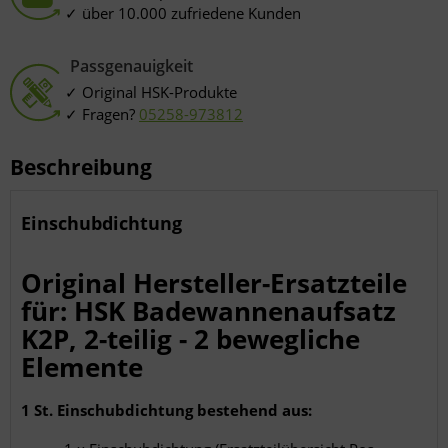
Verwendung genauer Standortdaten
über 10.000 zufriedene Kunden
Endgeräteeigenschaften zur Identifikation aktiv abfragen
Passgenauigkeit
Original HSK-Produkte
Fragen?
05258-973812
Beschreibung
Einschubdichtung
Original Hersteller-Ersatzteile
für: HSK Badewannenaufsatz
K2P, 2-teilig - 2 bewegliche
Elemente
1 St. Einschubdichtung bestehend aus: