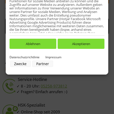
Funktionen für soziale Medien anbieten zu können und die
Zugriffe auf unserer Website zu analysieren. Außerdem geben
wir Informationen zu Ihrer Verwendung unserer Website an
Bewerten
unsere Partner für soziale Medien, Werbung und Analysen
weiter. Dies umfasst auch die Erstellung pseudonymer
Nutzungsprofile. Unsere Partner (Hotjar Facebook Microsoft
Advertising Google Advertising Products) führen diese
Informationen möglicherweise mit weiteren Daten zusammen,
die Sie ihnen bereitgestellt haben (bspw. anhand eines
persönlichen Accounts) oder welche sie im Rahmen Ihrer
Nutzung der Dienste gesammelt haben (bspw. Nutzungsdaten
anderer Geräte). Ihre Einwilligung zur Nutzung von Cookies
und Pixeln können Sie jederzeit widerrufen, indem Sie auf den
Ablehnen
Akzeptieren
Datenschutz-Button links unten klicken und dort die
entsprechenden Anpassungen vornehmen.
Datenschutzrichtlinie
Impressum
Zwecke der Datenverarbeitung durch unsere Partner:
Artikel-Nr.:
E100067-185-10-21066X
Zwecke
Partner
Speichern von oder Zugriff auf Informationen auf einem Endgerät
Fragen zum Artikel?
Verwendung reduzierter Daten zur Auswahl von Werbeanzeigen
Erstellung von Profilen für personalisierte Werbung
Verwendung von Profilen zur Auswahl personalisierter Werbung
Service-Hotline
Erstellung von Profilen zur Personalisierung von Inhalten
Verwendung von Profilen zur Auswahl personalisierter Inhalte
8 - 20 Uhr:
05258-973812
Messung der Werbeleistung
Fragen? Einfach anrufen :-)
Messung der Performance von Inhalten
Analyse von Zielgruppen durch Statistiken oder Kombinationen von
Daten aus verschiedenen Quellen
Entwicklung und Verbesserung der Angebote
HSK-Spezialist
Verwendung reduzierter Daten zur Auswahl von Inhalten
Besondere Features:
Online-Shop seit 2009