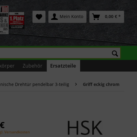
Mein Konto
0,00 € *
körper
Zubehör
Ersatzteile
nische Drehtür pendelbar 3-teilig
Griff eckig chrom
 €
gl. Versandkosten