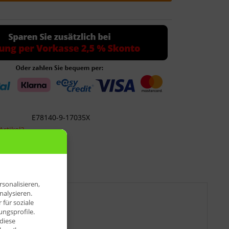
E78140-9-17035X
rtikel?
sonalisieren,
nalysieren.
für soziale
ngsprofile.
diese