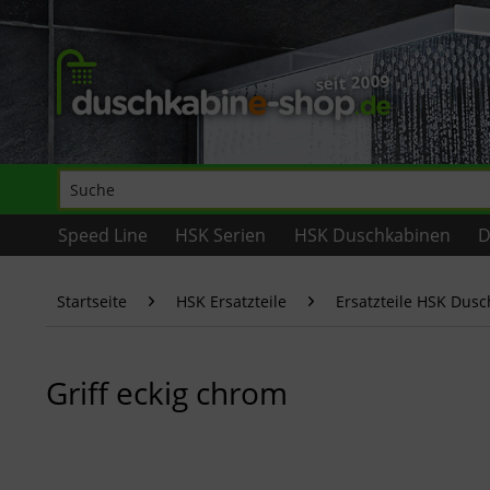
Speed Line
HSK Serien
HSK Duschkabinen
D
Startseite
HSK Ersatzteile
Ersatzteile HSK Dus
Griff eckig chrom