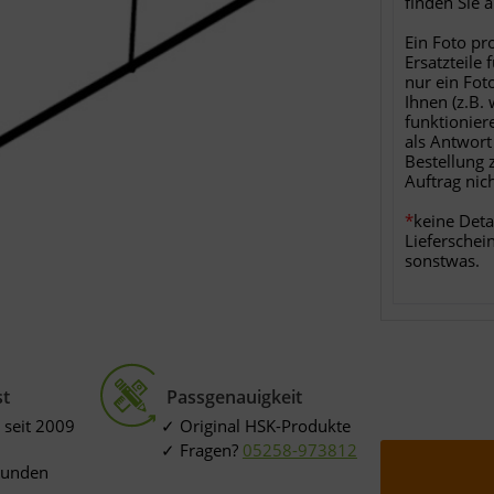
finden Sie 
Ein Foto pr
Ersatzteile 
nur ein Fot
Ihnen (z.B.
funktionier
als Antwort
Bestellung 
Auftrag nic
*
keine Deta
Lieferschei
sonstwas.
st
Passgenauigkeit
 seit 2009
Original HSK-Produkte
Fragen?
05258-973812
Kunden