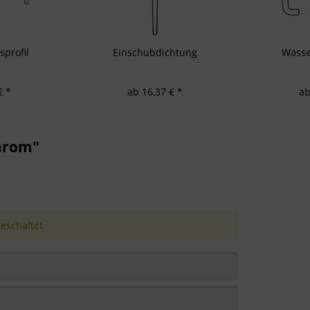
profil
Einschubdichtung
Wasse
€ *
ab 16,37 € *
ab
chrom"
schaltet.