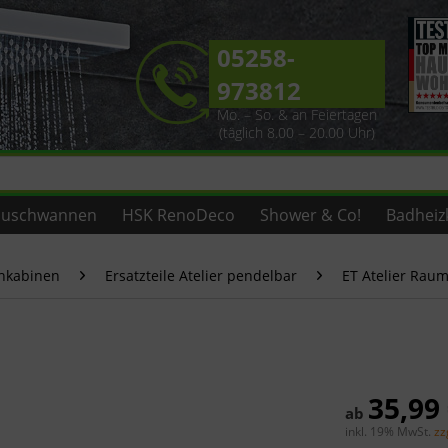
05258-
973812
Mo. – So. & an Feiertagen
(täglich 8.00 – 20.00 Uhr)
uschwannen
HSK RenoDeco
Shower & Co!
Badheiz
chkabinen
Ersatzteile Atelier pendelbar
ET Atelier Raum
35,99
ab
inkl. 19% MwSt.
zz