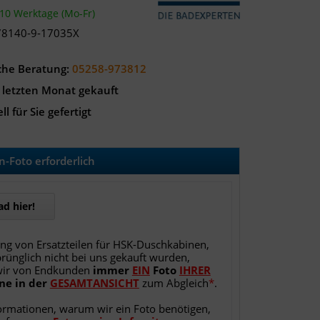
-10 Werktage (Mo-Fr)
78140-9-17035X
che Beratung:
05258-973812
 letzten Monat gekauft
ll für Sie gefertigt
-Foto erforderlich
d hier!
ung von Ersatzteilen für HSK-Duschkabinen,
rünglich nicht bei uns gekauft wurden,
wir von Endkunden
immer
EIN
Foto
IHRER
ne
in
der
GESAMTANSICHT
zum Abgleich
*
.
ormationen, warum wir ein Foto benötigen,