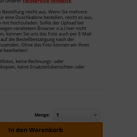
auf unserer
Fotoservice-Infoseite
.
o Bestellung reicht aus. Wenn Sie mehrere
für eine Duschkabine bestellen, reicht es aus,
o mit hochzuladen. Sollte der Upload bei
 wegen veraltetem Browser o.ä.) hier nicht
en, können Sie uns das Foto auch per E-Mail
 auf die Bestellbestätigung nach der
zusenden. Ohne das Foto können wir Ihren
ht bearbeiten!
ilfotos, keine Rechnungs- oder
nkopien, keine Ersatzteilübersichten oder
Menge:
In den
Warenkorb