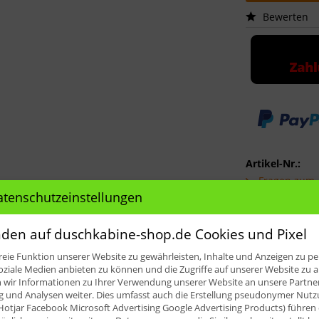
Bewerten
Artikel-Nr.:
Fragen zum A
atenschutzeinstellungen
den auf duschkabine-shop.de Cookies und Pixel
eie Funktion unserer Website zu gewährleisten, Inhalte und Anzeigen zu per
oziale Medien anbieten zu können und die Zugriffe auf unserer Website zu a
ir Informationen zu Ihrer Verwendung unserer Website an unsere Partner 
und Analysen weiter. Dies umfasst auch die Erstellung pseudonymer Nutzu
Hotjar Facebook Microsoft Advertising Google Advertising Products) führen 