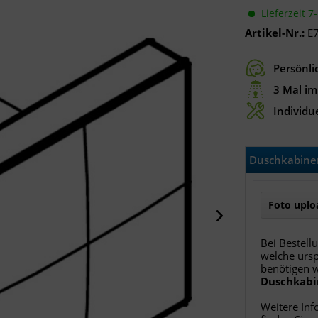
Lieferzeit 7
Artikel-Nr.:
E
Persönli
3 Mal im
Individue
Duschkabinen
Foto uploa
Bei Bestell
welche ursp
benötigen 
Duschkabi
Weitere Inf