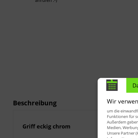
anrufen :-)
D
Wir verwen
Beschreibung
um die einwandfr
Funktionen für s
Außerdem geben w
Griff eckig chrom
Medien, Werbung 
Unsere Partner (