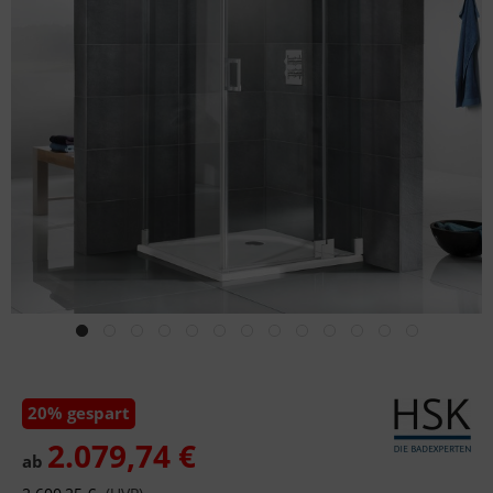
20% gespart
2.079,74 €
ab