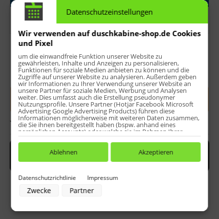
Datenschutzeinstellungen
Wir verwenden auf duschkabine-shop.de Cookies
Bitte wählen
und Pixel
um die einwandfreie Funktion unserer Website zu
gewährleisten, Inhalte und Anzeigen zu personalisieren,
Funktionen für soziale Medien anbieten zu können und die
Menge:
Zugriffe auf unserer Website zu analysieren. Außerdem geben
wir Informationen zu Ihrer Verwendung unserer Website an
unsere Partner für soziale Medien, Werbung und Analysen
weiter. Dies umfasst auch die Erstellung pseudonymer
In den
Warenkorb
Nutzungsprofile. Unsere Partner (Hotjar Facebook Microsoft
Advertising Google Advertising Products) führen diese
Informationen möglicherweise mit weiteren Daten zusammen,
Bewerten
die Sie ihnen bereitgestellt haben (bspw. anhand eines
persönlichen Accounts) oder welche sie im Rahmen Ihrer
Nutzung der Dienste gesammelt haben (bspw. Nutzungsdaten
anderer Geräte). Ihre Einwilligung zur Nutzung von Cookies
und Pixeln können Sie jederzeit widerrufen, indem Sie auf den
Ablehnen
Akzeptieren
Datenschutz-Button links unten klicken und dort die
entsprechenden Anpassungen vornehmen.
Datenschutzrichtlinie
Impressum
Zwecke der Datenverarbeitung durch unsere Partner:
Zwecke
Partner
Speichern von oder Zugriff auf Informationen auf einem Endgerät
Verwendung reduzierter Daten zur Auswahl von Werbeanzeigen
Erstellung von Profilen für personalisierte Werbung
Verwendung von Profilen zur Auswahl personalisierter Werbung