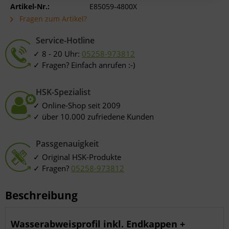
Erstellung von Profilen zur Personalisierung von Inhalten
Artikel-Nr.:
E85059-4800X
Verwendung von Profilen zur Auswahl personalisierter Inhalte
Messung der Werbeleistung
Fragen zum Artikel?
Messung der Performance von Inhalten
Analyse von Zielgruppen durch Statistiken oder Kombinationen von
Service-Hotline
Daten aus verschiedenen Quellen
Entwicklung und Verbesserung der Angebote
8 - 20 Uhr:
05258-973812
Verwendung reduzierter Daten zur Auswahl von Inhalten
Besondere Features:
Fragen? Einfach anrufen :-)
Verwendung genauer Standortdaten
Endgeräteeigenschaften zur Identifikation aktiv abfragen
HSK-Spezialist
Online-Shop seit 2009
über 10.000 zufriedene Kunden
Passgenauigkeit
Original HSK-Produkte
Fragen?
05258-973812
Beschreibung
Wasserabweisprofil inkl. Endkappen +