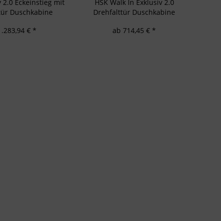
 2.0 Eckeinstieg mit
HSK Walk In Exklusiv 2.0
tür Duschkabine
Drehfalttür Duschkabine
1.283,94 € *
ab 714,45 € *