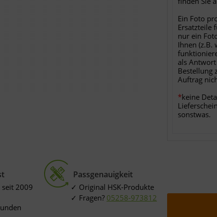
finden Sie 
Ein Foto pr
Ersatzteile 
nur ein Fot
Ihnen (z.B.
funktionier
als Antwort
Bestellung 
Auftrag nic
*
keine Deta
Lieferschei
sonstwas.
st
Passgenauigkeit
 seit 2009
Original HSK-Produkte
Fragen?
05258-973812
Kunden