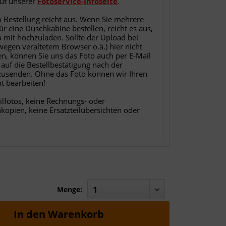
auf unserer
Fotoservice-Infoseite
.
o Bestellung reicht aus. Wenn Sie mehrere
für eine Duschkabine bestellen, reicht es aus,
o mit hochzuladen. Sollte der Upload bei
 wegen veraltetem Browser o.ä.) hier nicht
en, können Sie uns das Foto auch per E-Mail
 auf die Bestellbestätigung nach der
zusenden. Ohne das Foto können wir Ihren
ht bearbeiten!
ilfotos, keine Rechnungs- oder
nkopien, keine Ersatzteilübersichten oder
Menge:
In den
Warenkorb