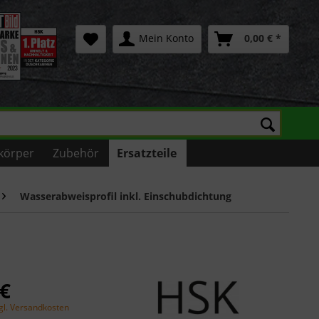
Mein Konto
0,00 € *
körper
Zubehör
Ersatzteile
Wasserabweisprofil inkl. Einschubdichtung
 €
gl. Versandkosten