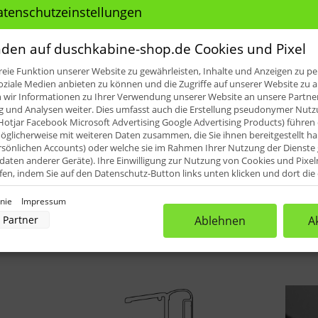
ile für: HSK Favorit Nova Drehtür 
atenschutzeinstellungen
den auf duschkabine-shop.de Cookies und Pixel
eie Funktion unserer Website zu gewährleisten, Inhalte und Anzeigen zu per
Höhe: 14,5 mm (Ersatzteilübersicht Pos. 21, 23)
oziale Medien anbieten zu können und die Zugriffe auf unserer Website zu a
ir Informationen zu Ihrer Verwendung unserer Website an unsere Partner 
iefert (1.000 mm). Diese können dann vor Ort an die erforder
und Analysen weiter. Dies umfasst auch die Erstellung pseudonymer Nutzu
Hotjar Facebook Microsoft Advertising Google Advertising Products) führen 
glicherweise mit weiteren Daten zusammen, die Sie ihnen bereitgestellt h
rsönlichen Accounts) oder welche sie im Rahmen Ihrer Nutzung der Dienst
aten anderer Geräte). Ihre Einwilligung zur Nutzung von Cookies und Pixel
ufen, indem Sie auf den Datenschutz-Button links unten klicken und dort di
rnehmen.
inie
Impressum
nverarbeitung durch unsere Partner:
Partner
Ablehnen
A
der Zugriff auf Informationen auf einem Endgerät
uzierter Daten zur Auswahl von Werbeanzeigen
rofilen für personalisierte Werbung
Profilen zur Auswahl personalisierter Werbung
rofilen zur Personalisierung von Inhalten
Profilen zur Auswahl personalisierter Inhalte
rbeleistung
rformance von Inhalten
lgruppen durch Statistiken oder Kombinationen von Daten aus verschiedenen Quellen