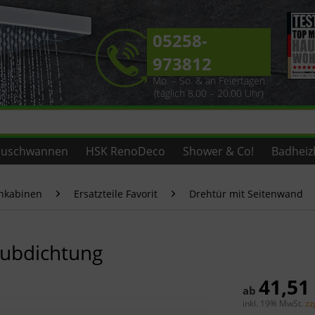
05258-
973812
Mo. – So. & an Feiertagen
(täglich 8.00 – 20.00 Uhr)
uschwannen
HSK RenoDeco
Shower & Co!
Badheiz
chkabinen
Ersatzteile Favorit
Drehtür mit Seitenwand
hubdichtung
41,51
ab
inkl. 19% MwSt.
zz