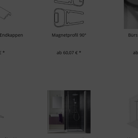
d Verbesserung der Angebote
zierter Daten zur Auswahl von Inhalten
res:
auer Standortdaten
haften zur Identifikation aktiv abfragen
. Endkappen
Magnetprofil 90°
Bürs
€ *
ab 60,07 € *
ab