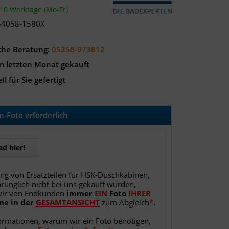
-10 Werktage (Mo-Fr)
54058-1580X
che Beratung:
05258-973812
m letzten Monat gekauft
ll für Sie gefertigt
-Foto erforderlich
d hier!
ung von Ersatzteilen für HSK-Duschkabinen,
rünglich nicht bei uns gekauft wurden,
wir von Endkunden
immer
EIN
Foto
IHRER
ne
in
der
GESAMTANSICHT
zum Abgleich
*
.
ormationen, warum wir ein Foto benötigen,