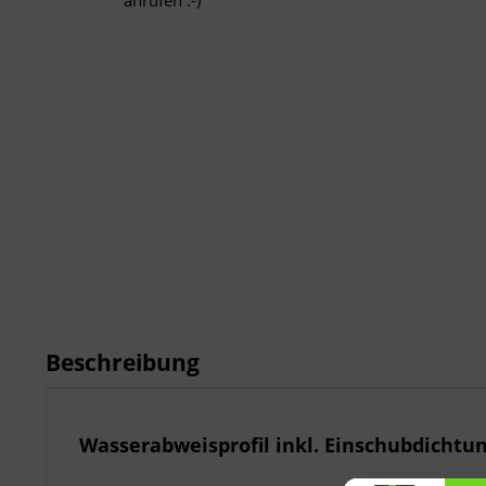
anrufen :-)
Beschreibung
Wasserabweisprofil inkl. Einschubdichtu