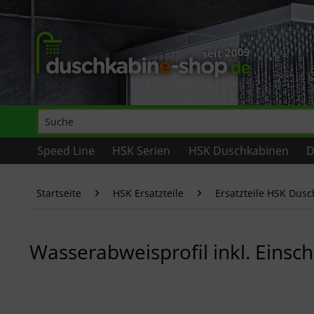
Speed Line
HSK Serien
HSK Duschkabinen
D
Startseite
HSK Ersatzteile
Ersatzteile HSK Dus
Wasserabweisprofil inkl. Einsc