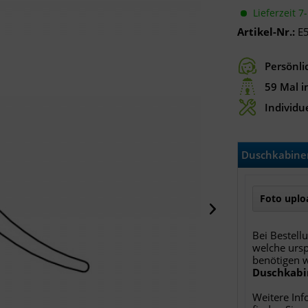
Lieferzeit 7
Artikel-Nr.:
E
Persönli
59 Mal i
Individue
Duschkabinen
Foto uploa
Bei Bestell
welche ursp
benötigen 
Duschkabi
Weitere Inf