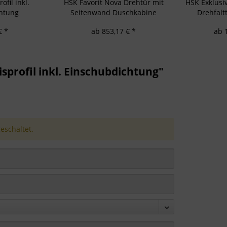
fil inkl.
HSK Favorit Nova Drehtür mit
HSK Exklusiv
htung
Seitenwand Duschkabine
Drehfalt
€ *
ab 853,17 € *
ab 
rofil inkl. Einschubdichtung"
schaltet.