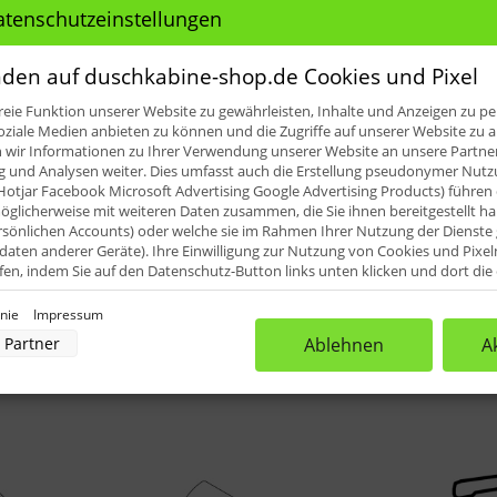
le für: HSK Aperto Eckeinstieg pende
atenschutzeinstellungen
den auf duschkabine-shop.de Cookies und Pixel
eie Funktion unserer Website zu gewährleisten, Inhalte und Anzeigen zu per
 20)
oziale Medien anbieten zu können und die Zugriffe auf unserer Website zu a
ir Informationen zu Ihrer Verwendung unserer Website an unsere Partner 
iefert (1.000 mm). Diese können dann vor Ort an die erforder
und Analysen weiter. Dies umfasst auch die Erstellung pseudonymer Nutzu
Hotjar Facebook Microsoft Advertising Google Advertising Products) führen 
glicherweise mit weiteren Daten zusammen, die Sie ihnen bereitgestellt h
rsönlichen Accounts) oder welche sie im Rahmen Ihrer Nutzung der Dienst
aten anderer Geräte). Ihre Einwilligung zur Nutzung von Cookies und Pixel
ufen, indem Sie auf den Datenschutz-Button links unten klicken und dort di
rnehmen.
inie
Impressum
nverarbeitung durch unsere Partner:
Partner
Ablehnen
A
der Zugriff auf Informationen auf einem Endgerät
uzierter Daten zur Auswahl von Werbeanzeigen
rofilen für personalisierte Werbung
Profilen zur Auswahl personalisierter Werbung
rofilen zur Personalisierung von Inhalten
Profilen zur Auswahl personalisierter Inhalte
rbeleistung
rformance von Inhalten
lgruppen durch Statistiken oder Kombinationen von Daten aus verschiedenen Quellen