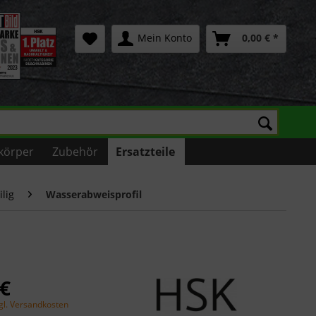
Mein Konto
0,00 € *
körper
Zubehör
Ersatzteile
ilig
Wasserabweisprofil
 €
gl. Versandkosten