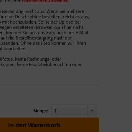
auf unserer
Fotoservice-Infoseite
.
o Bestellung reicht aus. Wenn Sie mehrere
für eine Duschkabine bestellen, reicht es aus,
o mit hochzuladen. Sollte der Upload bei
 wegen veraltetem Browser o.ä.) hier nicht
en, können Sie uns das Foto auch per E-Mail
 auf die Bestellbestätigung nach der
zusenden. Ohne das Foto können wir Ihren
ht bearbeiten!
ilfotos, keine Rechnungs- oder
nkopien, keine Ersatzteilübersichten oder
Menge:
In den
Warenkorb