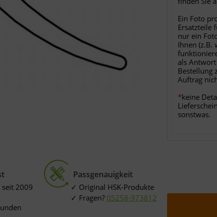
finden Sie 
Ein Foto pr
Ersatzteile 
nur ein Fot
Ihnen (z.B.
funktionier
als Antwort
Bestellung 
Auftrag nic
*
keine Deta
Lieferschei
sonstwas.
st
Passgenauigkeit
 seit 2009
Original HSK-Produkte
Fragen?
05258-973812
Kunden