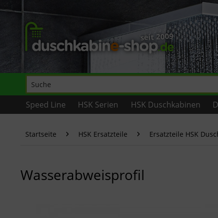
Speed Line
HSK Serien
HSK Duschkabinen
D
Startseite
HSK Ersatzteile
Ersatzteile HSK Dus
Wasserabweisprofil