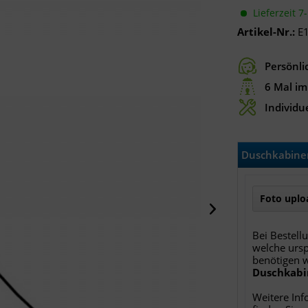
Lieferzeit 7
Artikel-Nr.:
E
Persönli
6 Mal im
Individue
Duschkabinen
Foto uploa
Bei Bestell
welche ursp
benötigen 
Duschkabi
Weitere Inf