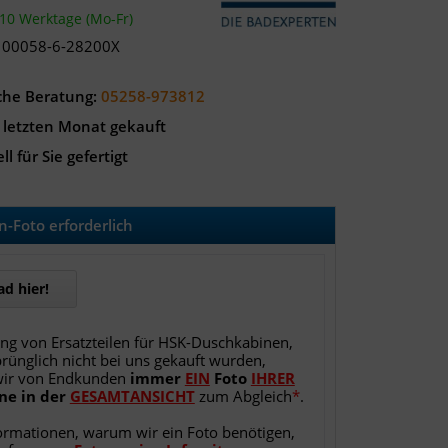
-10 Werktage (Mo-Fr)
100058-6-28200X
che Beratung:
05258-973812
 letzten Monat gekauft
ll für Sie gefertigt
-Foto erforderlich
d hier!
ung von Ersatzteilen für HSK-Duschkabinen,
rünglich nicht bei uns gekauft wurden,
wir von Endkunden
immer
EIN
Foto
IHRER
ne
in
der
GESAMTANSICHT
zum Abgleich
*
.
ormationen, warum wir ein Foto benötigen,