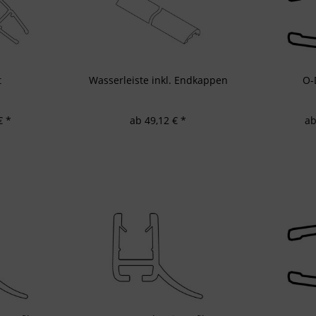
d Verbesserung der Angebote
zierter Daten zur Auswahl von Inhalten
res:
auer Standortdaten
haften zur Identifikation aktiv abfragen
t
Wasserleiste inkl. Endkappen
O-
€ *
ab 49,12 € *
ab