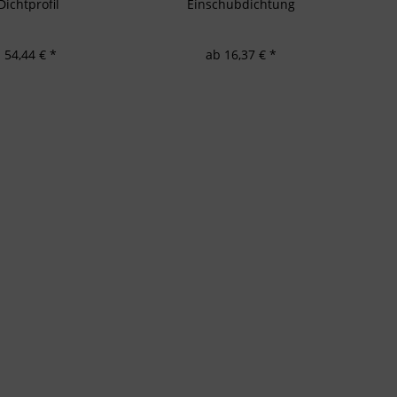
Dichtprofil
Einschubdichtung
 54,44 € *
ab 16,37 € *