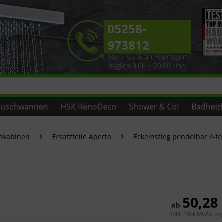
05258-
973812
Mo. – So. & an Feiertagen
(täglich 8.00 – 20.00 Uhr)
uschwannen
HSK RenoDeco
Shower & Co!
Badheiz
chkabinen
Ersatzteile Aperto
Eckeinstieg pendelbar 4-te
50,28
ab
inkl. 19% MwSt.
zz