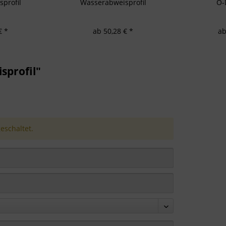
profil
Wasserabweisprofil
O-
€ *
ab 50,28 € *
ab
profil"
schaltet.