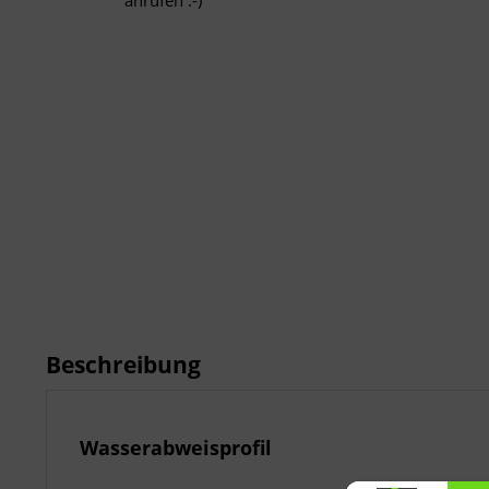
anrufen :-)
Beschreibung
Wasserabweisprofil