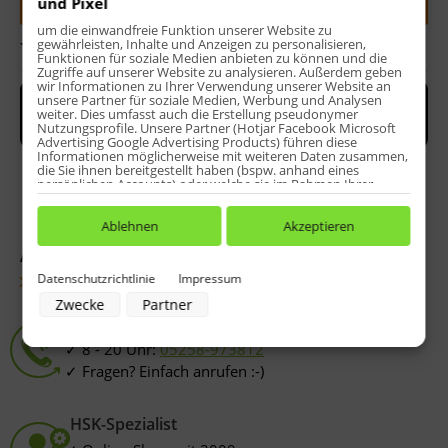
und Pixel
um die einwandfreie Funktion unserer Website zu
gewährleisten, Inhalte und Anzeigen zu personalisieren,
Bewerten
Funktionen für soziale Medien anbieten zu können und die
Zugriffe auf unserer Website zu analysieren. Außerdem geben
wir Informationen zu Ihrer Verwendung unserer Website an
unsere Partner für soziale Medien, Werbung und Analysen
weiter. Dies umfasst auch die Erstellung pseudonymer
Nutzungsprofile. Unsere Partner (Hotjar Facebook Microsoft
Advertising Google Advertising Products) führen diese
Informationen möglicherweise mit weiteren Daten zusammen,
die Sie ihnen bereitgestellt haben (bspw. anhand eines
persönlichen Accounts) oder welche sie im Rahmen Ihrer
Nutzung der Dienste gesammelt haben (bspw. Nutzungsdaten
anderer Geräte). Ihre Einwilligung zur Nutzung von Cookies
und Pixeln können Sie jederzeit widerrufen, indem Sie auf den
Ablehnen
Akzeptieren
Datenschutz-Button links unten klicken und dort die
entsprechenden Anpassungen vornehmen.
Artikel-Nr.:
Dichtungssatz-6010X
Datenschutzrichtlinie
Impressum
Fragen zum Artikel?
Zwecke der Datenverarbeitung durch unsere Partner:
Zwecke
Partner
Speichern von oder Zugriff auf Informationen auf einem Endgerät
Service-Hotline
Verwendung reduzierter Daten zur Auswahl von Werbeanzeigen
Erstellung von Profilen für personalisierte Werbung
8 - 20 Uhr:
05258-973812
Verwendung von Profilen zur Auswahl personalisierter Werbung
Erstellung von Profilen zur Personalisierung von Inhalten
Fragen? Einfach anrufen :-)
Verwendung von Profilen zur Auswahl personalisierter Inhalte
Messung der Werbeleistung
Messung der Performance von Inhalten
HSK-Spezialist
Analyse von Zielgruppen durch Statistiken oder Kombinationen von
Daten aus verschiedenen Quellen