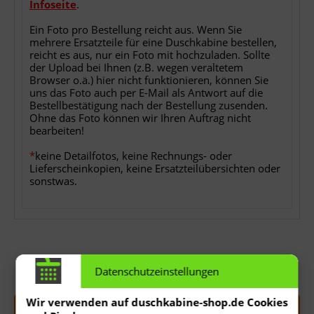
Infoseite
.
Ein Foto pro Bestellung reicht aus. Wenn Sie
mehrere Ersatzteile für eine Duschkabine bestellen,
reicht es aus, nur ein Foto mit hochzuladen. Sollte
der Upload bei Ihnen (z.B. wegen veraltetem
Browser o.ä.) hier nicht funktionieren, können Sie
uns das Foto auch per E-Mail als Antwort auf die
Bestellbestätigung nach der Bestellung zusenden.
Ohne das Foto können wir Ihren Auftrag nicht
bearbeiten!
*
keine Detailfotos, keine Rechnungs- oder
Lieferscheinkopien, keine Ersatzteilübersichten oder
sonstwas.
Datenschutzeinstellungen
Menge:
Wir verwenden auf duschkabine-shop.de Cookies
In den
Warenkorb