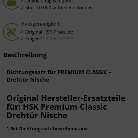
Online-Shop seit 2009
Entwicklung und Verbesserung der Angebote
über 10.000 zufriedene Kunden
Verwendung reduzierter Daten zur Auswahl von Inhalten
Besondere Features:
Verwendung genauer Standortdaten
Endgeräteeigenschaften zur Identifikation aktiv abfragen
Passgenauigkeit
Original HSK-Produkte
Fragen?
05258-973812
Beschreibung
Dichtungssatz für PREMIUM CLASSIC –
Drehtür Nische
Original Hersteller-Ersatzteile
für: HSK Premium Classic
Drehtür Nische
1 Set Dichtungssatz bestehend aus: