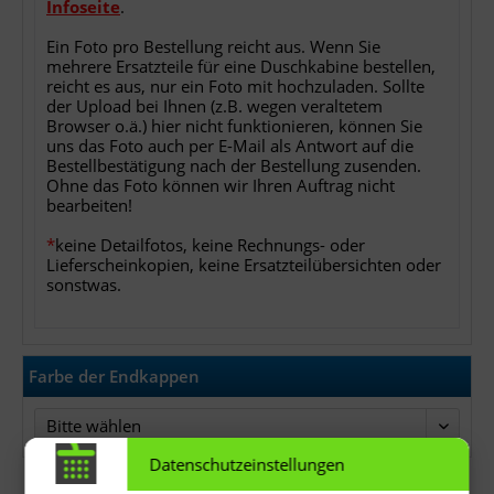
Infoseite
.
Ein Foto pro Bestellung reicht aus. Wenn Sie
mehrere Ersatzteile für eine Duschkabine bestellen,
reicht es aus, nur ein Foto mit hochzuladen. Sollte
der Upload bei Ihnen (z.B. wegen veraltetem
Browser o.ä.) hier nicht funktionieren, können Sie
uns das Foto auch per E-Mail als Antwort auf die
Bestellbestätigung nach der Bestellung zusenden.
Ohne das Foto können wir Ihren Auftrag nicht
bearbeiten!
*
keine Detailfotos, keine Rechnungs- oder
Lieferscheinkopien, keine Ersatzteilübersichten oder
sonstwas.
Farbe der Endkappen
Bitte wählen
Datenschutzeinstellungen