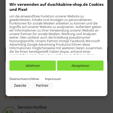
Wir verwenden auf duschkabine-shop.de Cookies
und Pixel
Menge:
um die einwandfreie Funktion unserer Website zu
gewährleisten, Inhalte und Anzeigen zu personalisieren,
Funktionen für soziale Medien anbieten zu können und die
In den
Warenkorb
Zugriffe auf unserer Website zu analysieren. Außerdem geben
wir Informationen zu Ihrer Verwendung unserer Website an
unsere Partner für soziale Medien, Werbung und Analysen
Bewerten
weiter. Dies umfasst auch die Erstellung pseudonymer
Nutzungsprofile. Unsere Partner (Hotjar Facebook Microsoft
Advertising Google Advertising Products) führen diese
Informationen möglicherweise mit weiteren Daten zusammen,
die Sie ihnen bereitgestellt haben (bspw. anhand eines
persönlichen Accounts) oder welche sie im Rahmen Ihrer
Nutzung der Dienste gesammelt haben (bspw. Nutzungsdaten
anderer Geräte). Ihre Einwilligung zur Nutzung von Cookies
und Pixeln können Sie jederzeit widerrufen, indem Sie auf den
Ablehnen
Akzeptieren
Datenschutz-Button links unten klicken und dort die
entsprechenden Anpassungen vornehmen.
Datenschutzrichtlinie
Impressum
Zwecke der Datenverarbeitung durch unsere Partner:
Zwecke
Partner
Speichern von oder Zugriff auf Informationen auf einem Endgerät
Verwendung reduzierter Daten zur Auswahl von Werbeanzeigen
Artikel-Nr.:
E85058-4100X
Erstellung von Profilen für personalisierte Werbung
Fragen zum Artikel?
Verwendung von Profilen zur Auswahl personalisierter Werbung
Erstellung von Profilen zur Personalisierung von Inhalten
Verwendung von Profilen zur Auswahl personalisierter Inhalte
Service-Hotline
Messung der Werbeleistung
Messung der Performance von Inhalten