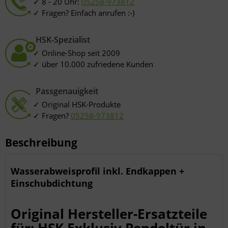
8 - 20 Uhr:
05258-973812
Analyse von Zielgruppen durch Statistiken oder Kombinationen von
Fragen? Einfach anrufen :-)
Daten aus verschiedenen Quellen
Entwicklung und Verbesserung der Angebote
Verwendung reduzierter Daten zur Auswahl von Inhalten
Besondere Features:
HSK-Spezialist
Verwendung genauer Standortdaten
Online-Shop seit 2009
Endgeräteeigenschaften zur Identifikation aktiv abfragen
über 10.000 zufriedene Kunden
Passgenauigkeit
Original HSK-Produkte
Fragen?
05258-973812
Beschreibung
Wasserabweisprofil inkl. Endkappen +
Einschubdichtung
Original Hersteller-Ersatzteile