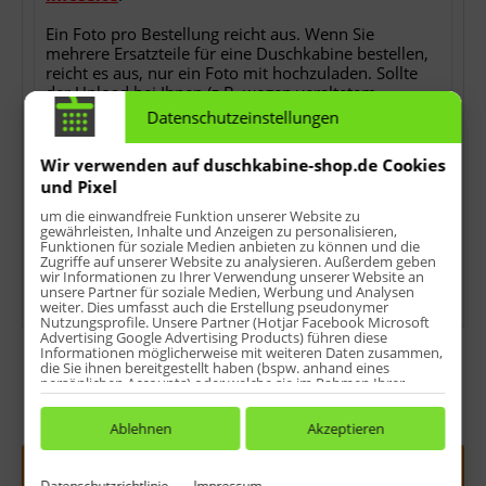
Ein Foto pro Bestellung reicht aus. Wenn Sie
mehrere Ersatzteile für eine Duschkabine bestellen,
reicht es aus, nur ein Foto mit hochzuladen. Sollte
der Upload bei Ihnen (z.B. wegen veraltetem
Browser o.ä.) hier nicht funktionieren, können Sie
Datenschutzeinstellungen
uns das Foto auch per E-Mail als Antwort auf die
Bestellbestätigung nach der Bestellung zusenden.
Wir verwenden auf duschkabine-shop.de Cookies
Ohne das Foto können wir Ihren Auftrag nicht
und Pixel
bearbeiten!
um die einwandfreie Funktion unserer Website zu
*
keine Detailfotos, keine Rechnungs- oder
gewährleisten, Inhalte und Anzeigen zu personalisieren,
Funktionen für soziale Medien anbieten zu können und die
Lieferscheinkopien, keine Ersatzteilübersichten oder
Zugriffe auf unserer Website zu analysieren. Außerdem geben
sonstwas.
wir Informationen zu Ihrer Verwendung unserer Website an
unsere Partner für soziale Medien, Werbung und Analysen
weiter. Dies umfasst auch die Erstellung pseudonymer
Nutzungsprofile. Unsere Partner (Hotjar Facebook Microsoft
Advertising Google Advertising Products) führen diese
Informationen möglicherweise mit weiteren Daten zusammen,
die Sie ihnen bereitgestellt haben (bspw. anhand eines
persönlichen Accounts) oder welche sie im Rahmen Ihrer
Nutzung der Dienste gesammelt haben (bspw. Nutzungsdaten
anderer Geräte). Ihre Einwilligung zur Nutzung von Cookies
Menge:
und Pixeln können Sie jederzeit widerrufen, indem Sie auf den
Ablehnen
Akzeptieren
Datenschutz-Button links unten klicken und dort die
entsprechenden Anpassungen vornehmen.
In den
Warenkorb
Datenschutzrichtlinie
Impressum